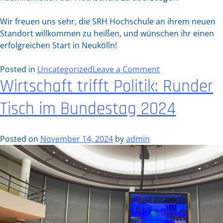
Wir freuen uns sehr, die SRH Hochschule an ihrem neuen
Standort willkommen zu heißen, und wünschen ihr einen
erfolgreichen Start in Neukölln!
on
Posted in
Uncategorized
Leave a Comment
Wirtschaft trifft Politik: Runder
Gala
an
Tisch im Bundestag 2024
der
Sonnenallee:
Campus
Posted on
November 14, 2024
by
admin
Opening
der
SRH
Hochschule
in
Neukölln