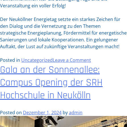
Veranstaltung ein voller Erfolg!
Der Neuköllner Energietag setzte ein starkes Zeichen für
den Dialog und die Vernetzung zu den Themen
strategische Energieplanung, Fördermittel für energetische
Sanierungen und lokale Kooperationen. Ein gelungener
Auftakt, der Lust auf zukünftige Veranstaltungen macht!
on
Posted in
Uncategorized
Leave a Comment
Gala an der Sonnenallee:
Inspirierender
Austausch
Campus Opening der SRH
beim
1.
Hochschule in Neukölln
Neuköllner
Energietag
Posted on
Dezember 1, 2024
by
admin