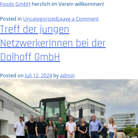
Foods GmbH
herzlich im Verein willkommen!
on
Posted in
Uncategorized
Leave a Comment
Treff der jungen
Wir
begrüßen
NetzwerkerInnen bei der
2
neue
Dalhoff GmbH
Mitgliedsunter
Posted on
Juli 12, 2024
by
admin