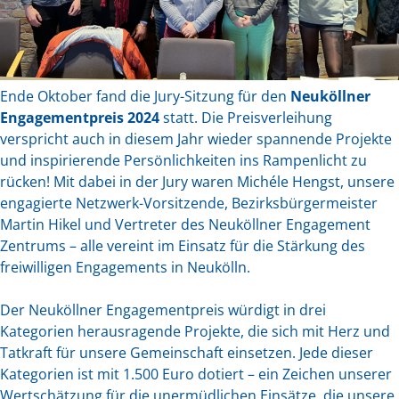
Ende Oktober fand die Jury-Sitzung für den
Neuköllner
Engagementpreis 2024
statt. Die Preisverleihung
verspricht auch in diesem Jahr wieder spannende Projekte
und inspirierende Persönlichkeiten ins Rampenlicht zu
rücken! Mit dabei in der Jury waren Michéle Hengst, unsere
engagierte Netzwerk-Vorsitzende, Bezirksbürgermeister
Martin Hikel und Vertreter des Neuköllner Engagement
Zentrums – alle vereint im Einsatz für die Stärkung des
freiwilligen Engagements in Neukölln.
Der Neuköllner Engagementpreis würdigt in drei
Kategorien herausragende Projekte, die sich mit Herz und
Tatkraft für unsere Gemeinschaft einsetzen. Jede dieser
Kategorien ist mit 1.500 Euro dotiert – ein Zeichen unserer
Wertschätzung für die unermüdlichen Einsätze, die unsere