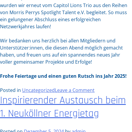
wurden wir erneut vom Capitol Lions Trio aus den Reihen
von Morris Perrys Spotlight Talent e.V. begleitet. So muss
ein gelungener Abschluss eines erfolgreichen
Netzwerkjahres laufen!
Wir bedanken uns herzlich bei allen Mitgliedern und
Unterstützer:innen, die diesen Abend möglich gemacht
haben, und freuen uns auf ein spannendes neues Jahr
voller gemeinsamer Projekte und Erfolge!
Frohe Feiertage und einen guten Rutsch ins Jahr 2025!
on
Posted in
Uncategorized
Leave a Comment
Inspirierender Austausch beim
Festliche
Stimmung
1. Neuköllner Energietag
und
Gänseessen
beim
Posted on
Dezember 5, 2024
by
admin