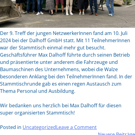
Der 9. Treff der jungen NetzwerkerInnen fand am 10. Juli
2024 bei der Dalhoff GmbH statt. Mit 11 TeilnehmerInnen
war der Stammtisch einmal mehr gut besucht.
Geschäftsführer Max Dalhoff führte durch seinen Betrieb
und präsentierte unter anderem die Fahrzeuge und
Baumaschinen des Unternehmens, wobei die Walze
besonderen Anklang bei den TeilnehmerInnen fand. In der
Stammtischrunde gab es einen regen Austausch zum
Thema Personal und Ausbildung.
Wir bedanken uns herzlich bei Max Dalhoff für diesen
super organisierten Stammtisch!
on
Posted in
Uncategorized
Leave a Comment
Treff
Neuere Beiträge