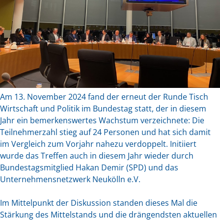
Am 13. November 2024 fand der erneut der Runde Tisch
Wirtschaft und Politik im Bundestag statt, der in diesem
Jahr ein bemerkenswertes Wachstum verzeichnete: Die
Teilnehmerzahl stieg auf 24 Personen und hat sich damit
im Vergleich zum Vorjahr nahezu verdoppelt. Initiiert
wurde das Treffen auch in diesem Jahr wieder durch
Bundestagsmitglied Hakan Demir (SPD) und das
Unternehmensnetzwerk Neukölln e.V.
Im Mittelpunkt der Diskussion standen dieses Mal die
Stärkung des Mittelstands und die drängendsten aktuellen