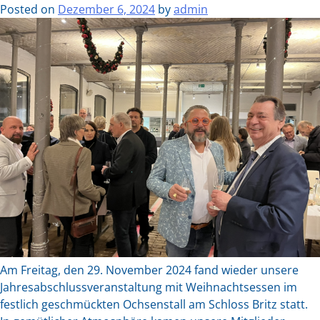
Posted on
Dezember 6, 2024
by
admin
Am Freitag, den 29. November 2024 fand wieder unsere
Jahresabschlussveranstaltung mit Weihnachtsessen im
festlich geschmückten Ochsenstall am Schloss Britz statt.