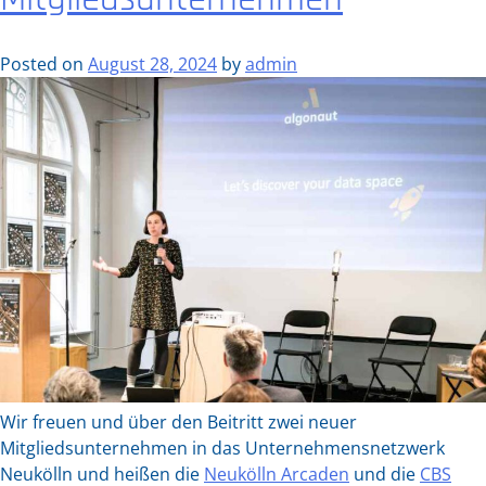
Security
Awareness“-
Posted on
August 28, 2024
by
admin
Workshop
unseres
Mitglieds
–
PITNAS®
–
Proton
IT
Network
and
Solution
GmbH
Wir freuen und über den Beitritt zwei neuer
Mitgliedsunternehmen in das Unternehmensnetzwerk
Neukölln und heißen die
Neukölln Arcaden
und die
CBS