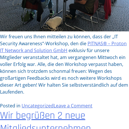
Wir freuen uns Ihnen mitteilen zu können, dass der „IT
Security Awareness“-Workshop, den die
PITNAS® – Proton
IT Network and Solution GmbH
exklusiv für unsere
Mitglieder veranstaltet hat, am vergangenen Mittwoch ein
voller Erfolg war. Alle, die den Workshop verpasst haben,
können sich trotzdem schonmal freuen: Wegen des
großartigen Feedbacks wird es noch weitere Workshops
dieser Art geben! Wir halten Sie selbstverständlich auf dem
Laufenden.
on
Posted in
Uncategorized
Leave a Comment
Wir begrüßen 2 neue
Voller
Erfolg:
Mitgliedsunternehmen
„IT