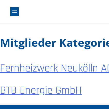
Skip
to
content
Mitglieder Kategori
Fernheizwerk Neukölln A
BTB Energie GmbH