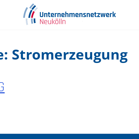
e:
Stromerzeugung
G