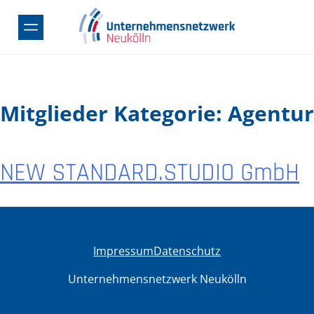
Skip
to
content
Mitglieder Kategorie:
Agentur
NEW STANDARD.STUDIO GmbH
Impressum
Datenschutz
Unternehmensnetzwerk Neukölln